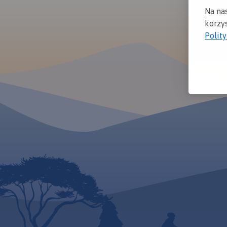
Na na
korzys
Polit