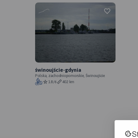
świnoujście-gdynia
Polska, zachodniopomorskie, Świnoujście
1.8/6
402 km
S