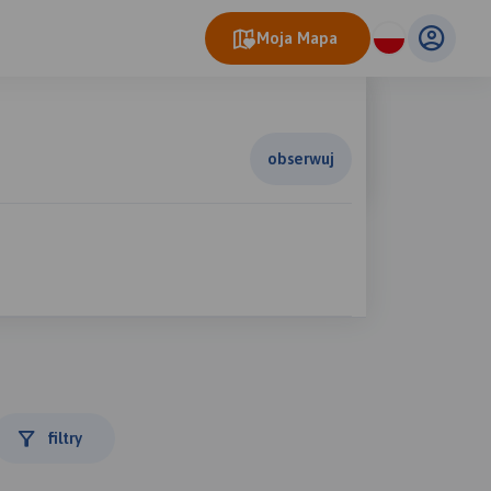
Moja Mapa
obserwuj
filtry