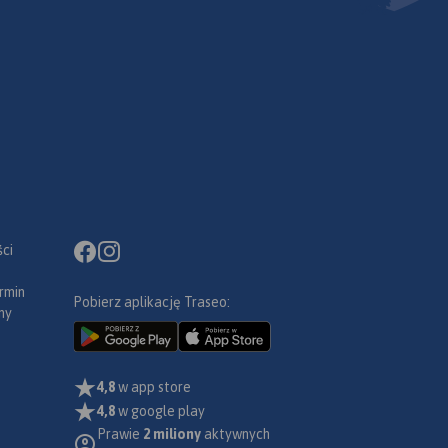
ci
rmin
Pobierz aplikację Traseo:
ny
4,8
w app store
4,8
w google play
Prawie
2 miliony
aktywnych