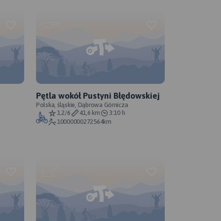
Pętla wokół Pustyni Błędowskiej
Polska, śląskie, Dąbrowa Górnicza
1.2/6
41,6 km
3:10 h
10000000272564km