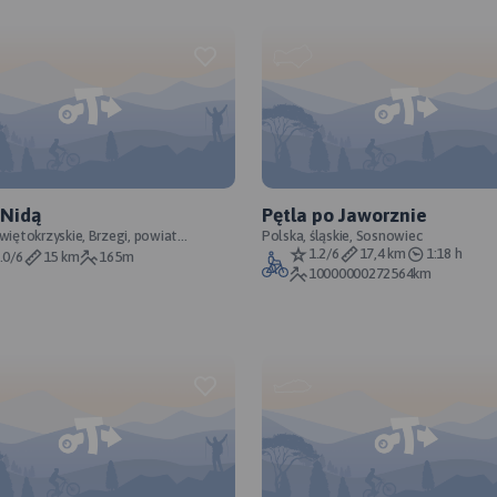
 Nidą
Pętla po Jaworznie
świętokrzyskie, Brzegi, powiat
Polska, śląskie, Sosnowiec
wski
1.2/6
17,4 km
1:18 h
.0/6
15 km
165m
10000000272564km