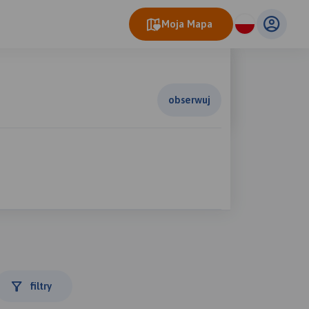
Moja Mapa
obserwuj
filtry