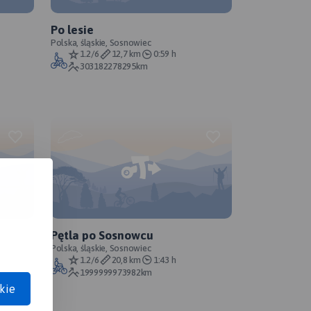
Po lesie
Polska, śląskie, Sosnowiec
1.2/6
12,7 km
0:59 h
303182278295km
Pętla po Sosnowcu
Polska, śląskie, Sosnowiec
1.2/6
20,8 km
1:43 h
1999999973982km
kie