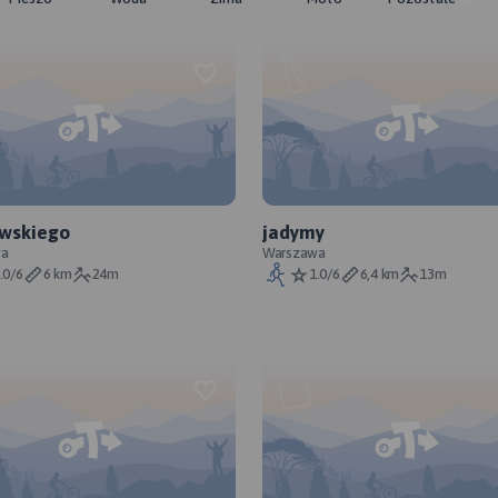
owskiego
jadymy
wa
Warszawa
.0/6
6 km
24m
1.0/6
6,4 km
13m