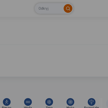
Odkryj
Pieszo
Woda
Zima
Moto
Pozostałe