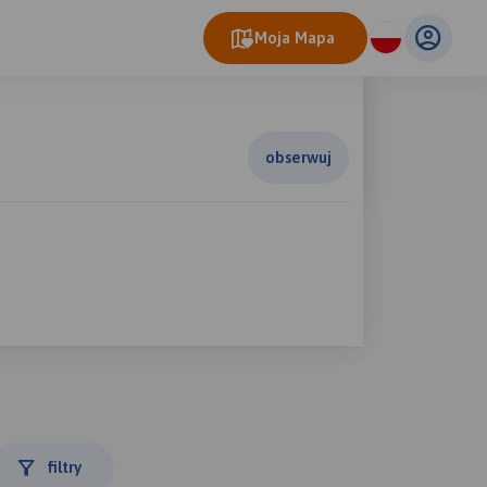
Moja Mapa
obserwuj
filtry