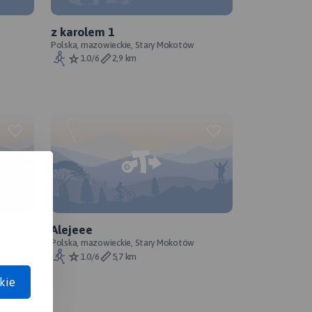
z karolem 1
Polska, mazowieckie, Stary Mokotów
1.0/6
2,9 km
Alejeee
Polska, mazowieckie, Stary Mokotów
1.0/6
5,7 km
kie