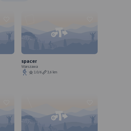
spacer
Warszawa
1.0/6
3,6 km