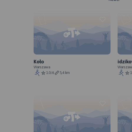
Koło
idzik
Warszawa
Warsza
1.0/6
5,4 km
1