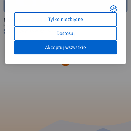
Tylko niezbędne
Nowa trasa 2014-04-17 20:04:23
Polska, mazowieckie, Warszawa
1.2/6
8,6 km
1:59 h
764m
Dostosuj
Akceptuj wszystkie
1