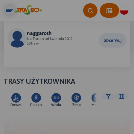
naggaroth
Na Traseo od kwietnia 2012
obserwuj
Trasy 4
TRASY UŻYTKOWNIKA
Rower
Pieszo
Woda
Zima
Moto
Pozostałe