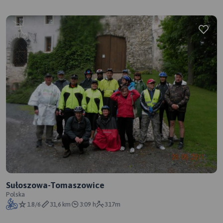
Sułoszowa-Tomaszowice
Polska
1.8/6
31,6 km
3:09 h
317m