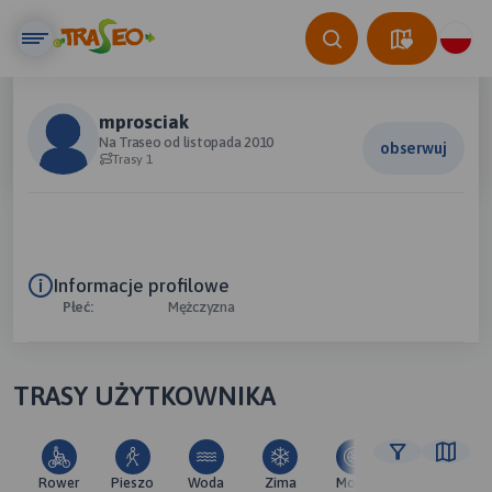
mprosciak
Na Traseo od listopada 2010
obserwuj
Trasy 1
Informacje profilowe
Płeć:
Mężczyzna
TRASY UŻYTKOWNIKA
Rower
Pieszo
Woda
Zima
Moto
Pozostałe