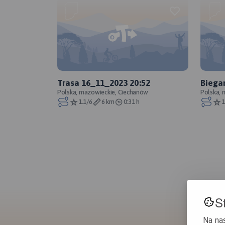
Trasa 16_11_2023 20:52
Biega
Polska, mazowieckie, Ciechanów
Polska, 
1.1/6
6 km
0:31 h
1
S
Na na