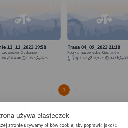
nie 12_11_2023 19:58
Trasa 04_09_2023 21:18
mazowieckie, Ciechanów
Polska, mazowieckie, Ciechanów
.0/6
6,4 km
0:33 h
37m
1.1/6
16,9 km
0:43 h
3
1
trona używa ciasteczek
szej stronie używamy plików cookie, aby poprawić jakość