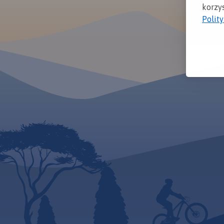
korzys
Polit