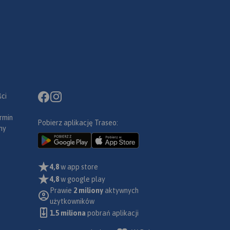
ci
rmin
Pobierz aplikację Traseo:
ny
4,8
w app store
4,8
w google play
Prawie
2 miliony
aktywnych
użytkowników
1.5 miliona
pobrań aplikacji