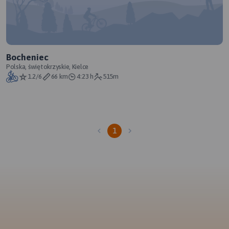
Bocheniec
Polska, świętokrzyskie, Kielce
1.2/6
66 km
4:23 h
515m
1