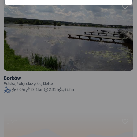
Borków
Polska, świętokrzyskie, Kielce
2.0/6
38,1 km
2:31 h
673m