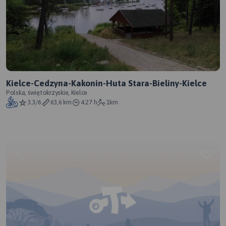
Kielce-Cedzyna-Kakonin-Huta Stara-Bieliny-Kielce
Polska, świętokrzyskie, Kielce
3.3/6
63,6 km
4:27 h
1km