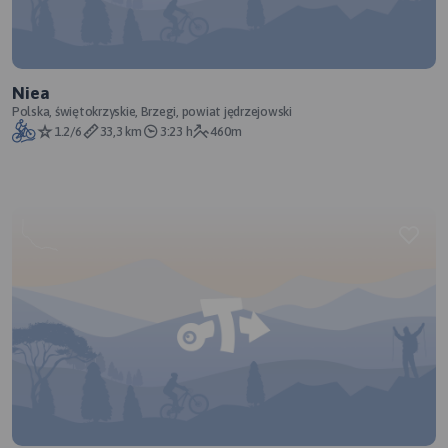
Niea
Polska, świętokrzyskie, Brzegi, powiat jędrzejowski
1.2/6
33,3 km
3:23 h
460m