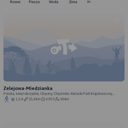
Rower
Pieszo
Woda
Zima
Moto
Pozostałe
Zelejowa-Miedzianka
Polska, świętokrzyskie, Chęciny, Chęcińsko-Kielecki Park Krajobrazowy,
powiat kielecki
1.2/6
15,4 km
6:05 h
504m