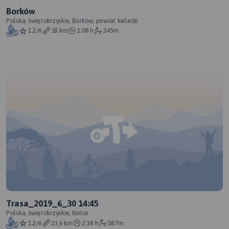
Borków
Polska, świętokrzyskie, Borków, powiat kielecki
1.2/6
18 km
1:08 h
345m
Trasa_2019_6_30 14:45
Polska, świętokrzyskie, Kielce
1.2/6
23,6 km
2:38 h
587m