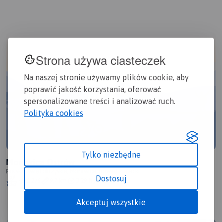
Strona używa ciasteczek
Na naszej stronie używamy plików cookie, aby
poprawić jakość korzystania, oferować
spersonalizowane treści i analizować ruch.
Polityka cookies
Tylko niezbędne
Morawica Ostrów
Polska, świętokrzyskie, Morawica, powiat kielecki
Dostosuj
1.2/6
9,7 km
3:29 h
163m
Akceptuj wszystkie