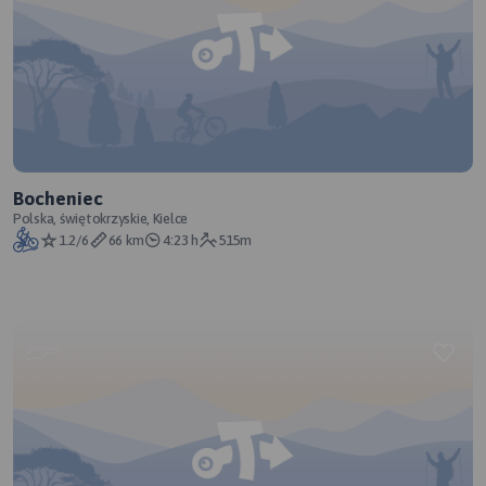
Bocheniec
Polska, świętokrzyskie, Kielce
1.2/6
66 km
4:23 h
515m