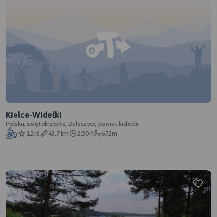
Kielce-Widełki
Polska, świętokrzyskie, Daleszyce, powiat kielecki
1.2/6
43,7 km
2:30 h
672m