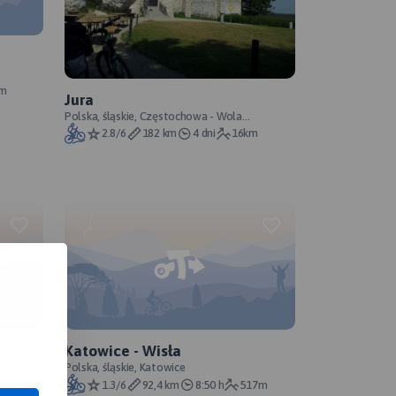
3m
Jura
Polska, śląskie, Częstochowa - Wola
Filipowska
2.8/6
182 km
4 dni
16km
Katowice - Wisła
Polska, śląskie, Katowice
km
1.3/6
92,4 km
8:50 h
517m