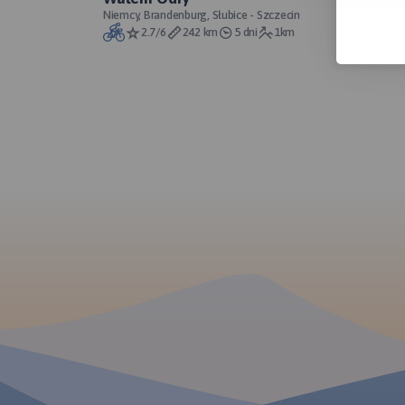
Niemcy, Brandenburg, Słubice - Szczecin
2.7/6
242 km
5 dni
1km