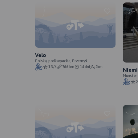
Velo
Polska, podkarpackie, Przemyśl
1.3/6
766 km
14 dni
2km
Niemi
Munster
2