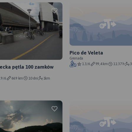
Pico de Veleta
Grenada
1.3/6
99,4 km
11:37 h
ecka pętla 100 zamków
.9/6
669 km
10 dni
1km