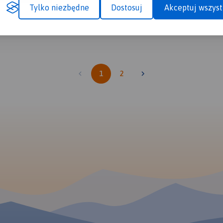
Tylko niezbędne
Dostosuj
Akceptuj wszyst
1
2