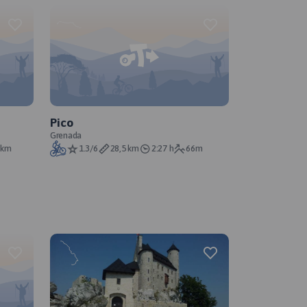
Pico
Grenada
3km
1.3/6
28,5 km
2:27 h
66m