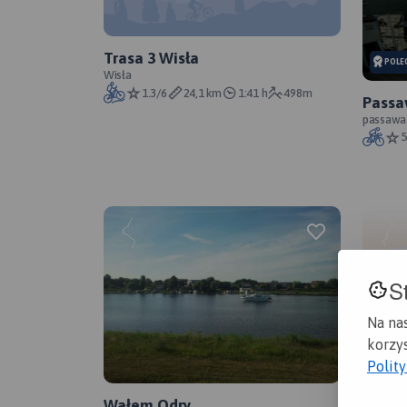
Trasa 3 Wisła
POLE
Wisła
1.3/6
24,1 km
1:41 h
498m
Passa
passawa
5
S
Na na
korzys
pszcz
Polit
Polska, ś
1
Wałem Odry