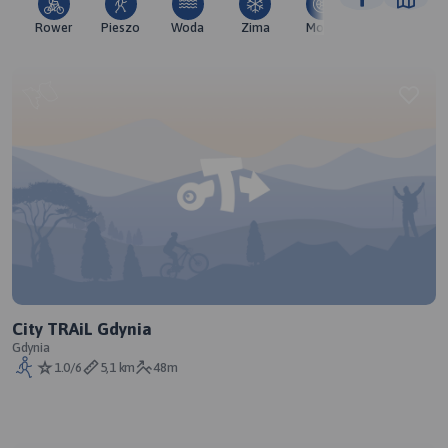
Rower
Pieszo
Woda
Zima
Moto
Pozostałe
City TRAiL Gdynia
Gdynia
1.0/6
5,1 km
48m