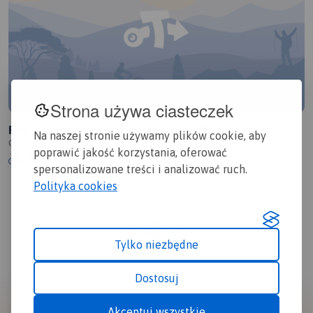
Strona używa ciasteczek
Projekt trasy maraton mtb Gdynia 2018
Na naszej stronie używamy plików cookie, aby
Gdynia
poprawić jakość korzystania, oferować
1.0/6
21 km
354m
spersonalizowane treści i analizować ruch.
Polityka cookies
1
Tylko niezbędne
Dostosuj
Akceptuj wszystkie