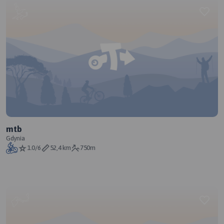
mtb
Gdynia
1.0/6
52,4 km
750m