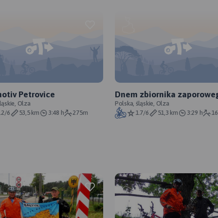
otiv Petrovice
Dnem zbiornika zaporowe
ląskie, Olza
Racibórz Dolny
Polska, śląskie, Olza
.2/6
53,5 km
3:48 h
275m
1.7/6
51,3 km
3:29 h
1