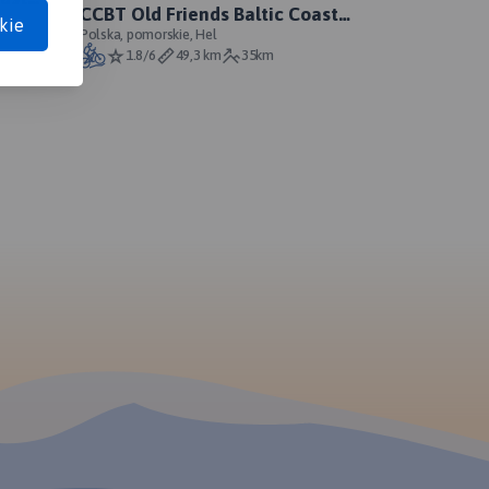
CCBT Old Friends Baltic Coast
kie
Adventure 2012 - Day I
Polska, pomorskie, Hel
1.8/6
49,3 km
35km