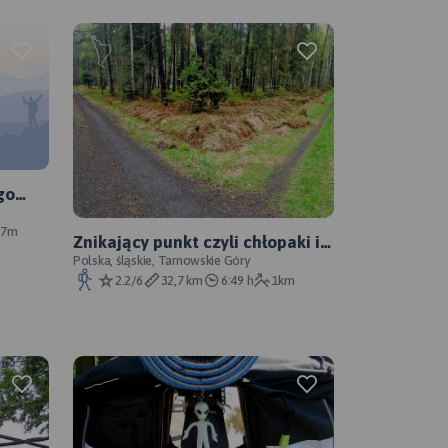
go
67m
Znikający punkt czyli chłopaki i
... na Mikołesce WIOSNA
Polska, śląskie, Tarnowskie Góry
2.2/6
32,7 km
6:49 h
1km