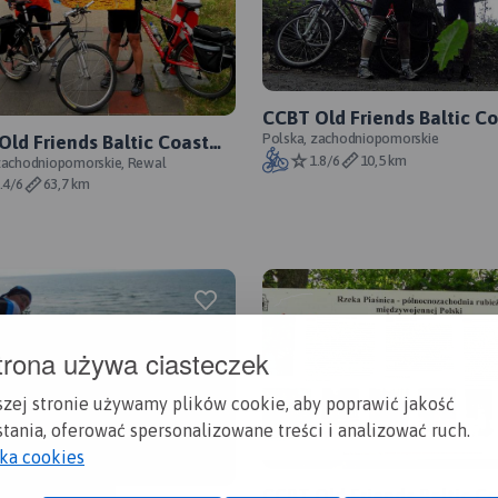
CCBT Old Friends Baltic C
Adventure 2012 - Epilog
Polska, zachodniopomorskie
Old Friends Baltic Coast
1.8/6
10,5 km
ure 2012 - Day VI
zachodniopomorskie, Rewal
.4/6
63,7 km
trona używa ciasteczek
szej stronie używamy plików cookie, aby poprawić jakość
tania, oferować spersonalizowane treści i analizować ruch.
yka cookies
CCBT Old Friends Baltic C