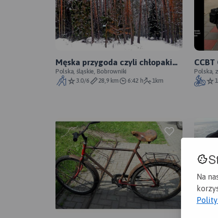
Męska przygoda czyli chłopaki
CCBT 
na Mikołesce ZIMA
Polska, śląskie, Bobrowniki
Advent
Polska, 
3.0/6
28,9 km
6:42 h
1km
1
S
Na na
korzys
Polit