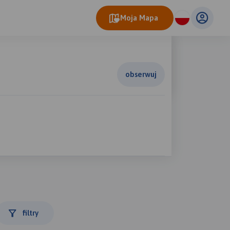
Moja Mapa
obserwuj
filtry