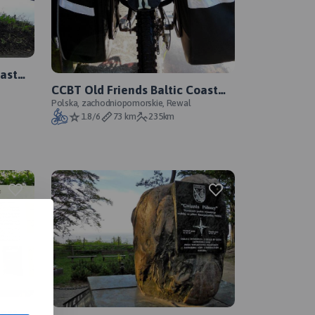
oast
CCBT Old Friends Baltic Coast
Adventure 2012 - Day V
Polska, zachodniopomorskie, Rewal
1.8/6
73 km
235km
oast