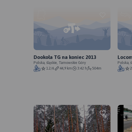
Dookoła TG na koniec 2013
Locom
Polska, śląskie, Tarnowskie Góry
Polska, ś
1.2/6
44,9 km
3:42 h
504m
2