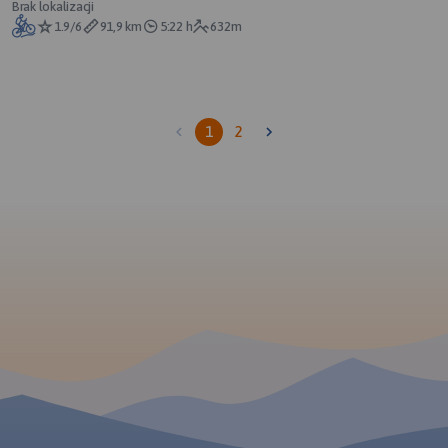
Brak lokalizacji
1.9/6
91,9 km
5:22 h
632m
1
2