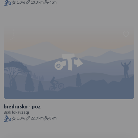
1.0/6
10,3 km
45m
biedrusko - poz
Brak lokalizacji
1.0/6
22,9 km
87m