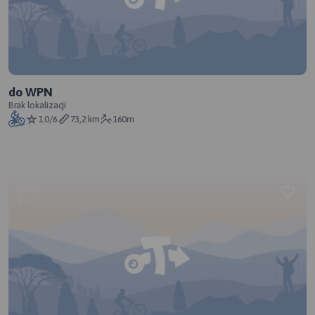
do WPN
Brak lokalizacji
1.0/6
73,2 km
160m