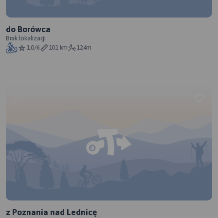
do Borówca
Brak lokalizacji
1.0/6
101 km
124m
z Poznania nad Lednicę