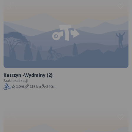
Ketrzyn -Wydminy (2)
Brak lokalizacji
1.0/6
119 km
240m