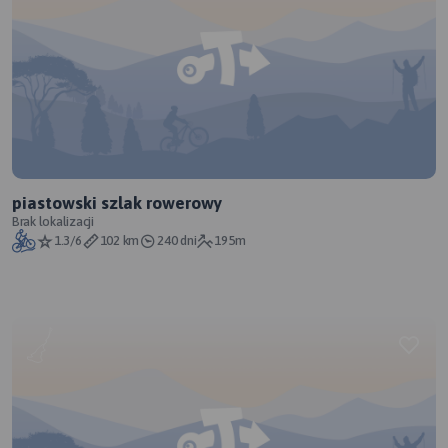
piastowski szlak rowerowy
Brak lokalizacji
1.3/6
102 km
240 dni
195m