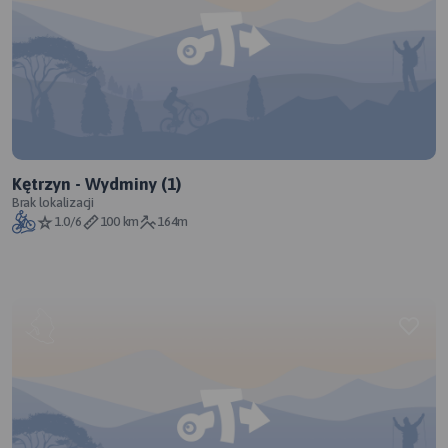
Kętrzyn - Wydminy (1)
Brak lokalizacji
1.0/6
100 km
164m