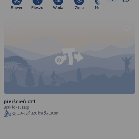
Rower
Pieszo
Woda
Zima
Moto
Pozostałe
pierścień cz1
Brak lokalizacji
1.0/6
120 km
183m