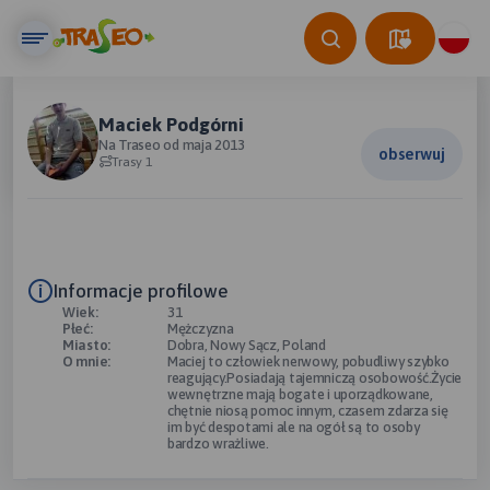
Maciek Podgórni
Na Traseo od maja 2013
obserwuj
Trasy 1
Informacje profilowe
Wiek:
31
Płeć:
Mężczyzna
Miasto:
Dobra, Nowy Sącz, Poland
O mnie:
Maciej to człowiek nerwowy, pobudliwy szybko
reagujący.Posiadają tajemniczą osobowość.Życie
wewnętrzne mają bogate i uporządkowane,
chętnie niosą pomoc innym, czasem zdarza się
im być despotami ale na ogół są to osoby
bardzo wrażliwe.