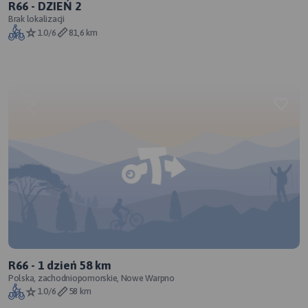
R66 - DZIEŃ 2
Brak lokalizacji
1.0/6
81,6 km
R66 - 1 dzień 58 km
Polska, zachodniopomorskie, Nowe Warpno
1.0/6
58 km