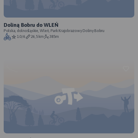
Doliną Bobru do WLEŃ
Polska, dolnośląskie, Wleń, Park Krajobrazowy Doliny Bobru
1.0/6
26,5 km
385m