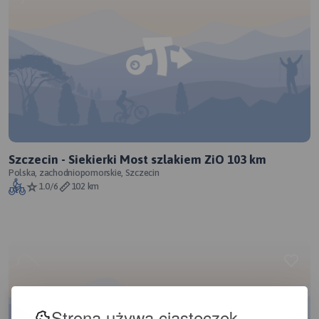
Szczecin - Siekierki Most szlakiem ZiO 103 km
Polska, zachodniopomorskie, Szczecin
1.0/6
102 km
Strona używa ciasteczek