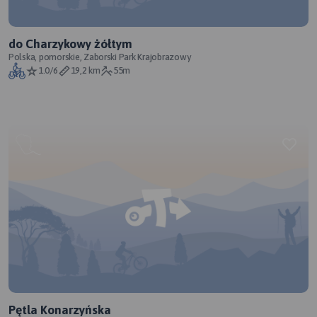
do Charzykowy żółtym
Polska, pomorskie, Zaborski Park Krajobrazowy
1.0/6
19,2 km
55m
Pętla Konarzyńska