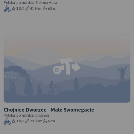
Polska, pomorskie, Zielona Huta
1.0/6
41,9 km
65m
Chojnice Dworzec - Małe Swornegacie
Polska, pomorskie, Chojnice
1.0/6
20,3 km
67m