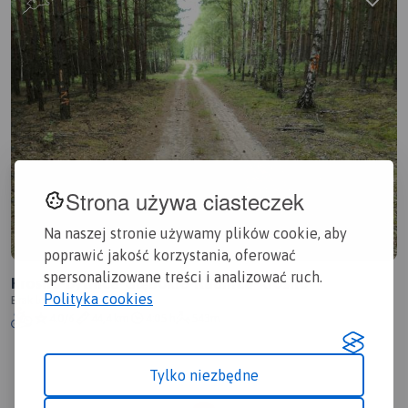
Strona używa ciasteczek
Na naszej stronie używamy plików cookie, aby
poprawić jakość korzystania, oferować
spersonalizowane treści i analizować ruch.
Krosno-Bytnica-Głębokie-Radnica-Krosno
Polityka cookies
Brak lokalizacji
4.0/6
44,4 km
4:05 h
543m
Tylko niezbędne