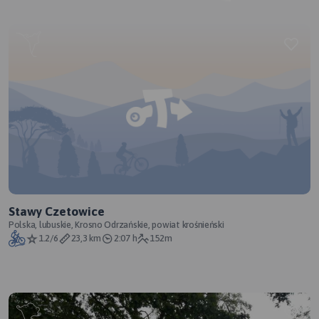
Stawy Czetowice
Polska, lubuskie, Krosno Odrzańskie, powiat krośnieński
1.2/6
23,3 km
2:07 h
152m