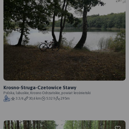
Krosno-Struga-Czetowice Stawy
Polska, lubuskie, Krosno Odrzańskie, powiat krośnieński
3.3/6
30,6 km
5:32 h
295m