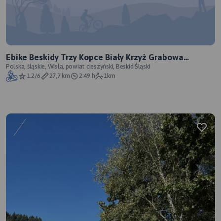
Ebike Beskidy Trzy Kopce Biały Krzyż Grabowa
Swiniorka
Polska, śląskie, Wisła, powiat cieszyński, Beskid Śląski
1.2/6
27,7 km
2:49 h
1km