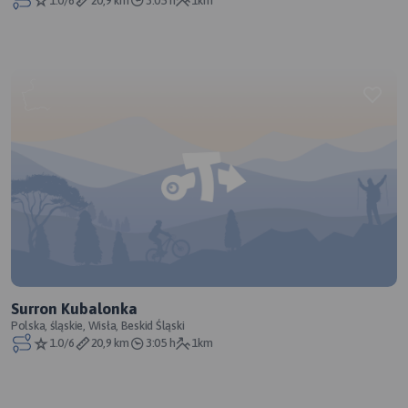
1.0/6
20,9 km
3:05 h
1km
Surron Kubalonka
Polska, śląskie, Wisła, Beskid Śląski
1.0/6
20,9 km
3:05 h
1km