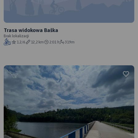
Trasa widokowa Baška
Brak lokalizacji
1.2/6
12,2 km
2:01 h
319m