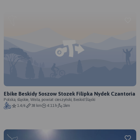
Ebike Beskidy Soszow Stozek Filipka Nydek Czantoria
Polska, śląskie, Wisła, powiat cieszyński, Beskid Śląski
1.4/6
38 km
4:11 h
1km