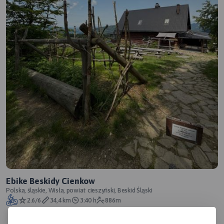
Ebike Beskidy Cienkow
Polska, śląskie, Wisła, powiat cieszyński, Beskid Śląski
2.6/6
34,4 km
3:40 h
886m