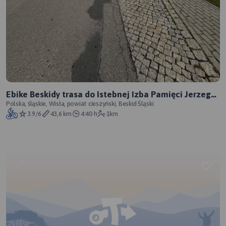
Ebike Beskidy trasa do Istebnej Izba Pamięci Jerzego
Kukuczki
Polska, śląskie, Wisła, powiat cieszyński, Beskid Śląski
3.9/6
43,6 km
4:40 h
1km