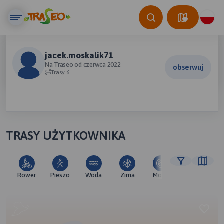
jacek.moskalik71
Na Traseo od czerwca 2022
obserwuj
Trasy 6
TRASY UŻYTKOWNIKA
Rower
Pieszo
Woda
Zima
Moto
Pozostałe