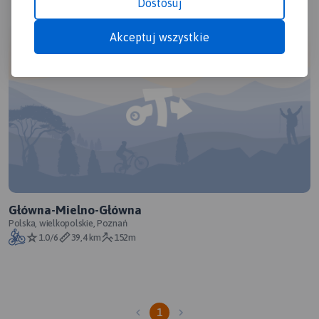
Dostosuj
Akceptuj wszystkie
Główna-Mielno-Główna
Polska, wielkopolskie, Poznań
1.0/6
39,4 km
152m
1