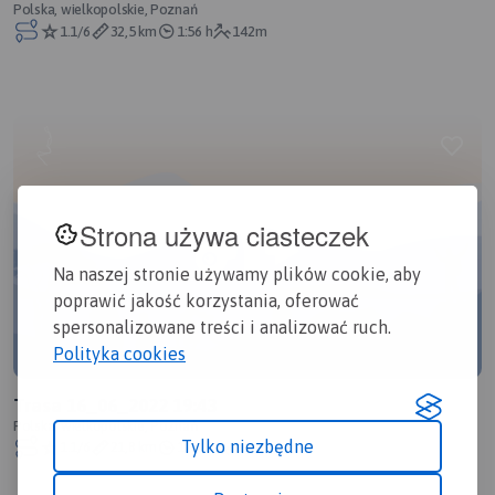
Polska, wielkopolskie, Poznań
1.1/6
32,5 km
1:56 h
142m
Strona używa ciasteczek
Na naszej stronie używamy plików cookie, aby
poprawić jakość korzystania, oferować
spersonalizowane treści i analizować ruch.
Polityka cookies
Trasa 16_06_2022 19:43
Polska, wielkopolskie, Poznań
Tylko niezbędne
1.1/6
21,8 km
1:42 h
270m