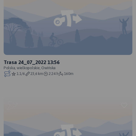
Trasa 24_07_2022 13:56
Polska, wielkopolskie, Owińska
1.1/6
23,6 km
2:24 h
160m