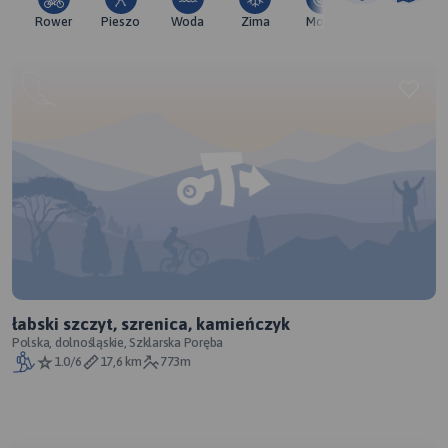
Rower
Pieszo
Woda
Zima
Moto
Pozostałe
łabski szczyt, szrenica, kamieńczyk
Polska, dolnośląskie, Szklarska Poręba
1.0/6
17,6 km
773m