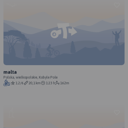
malta
Polska, wielkopolskie, Kobyle Pole
1.2/6
20,1 km
1:23 h
162m