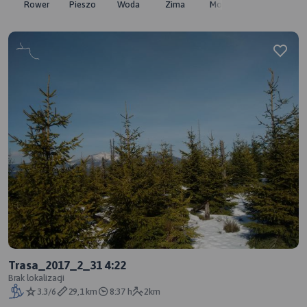
Rower
Pieszo
Woda
Zima
Moto
Pozostałe
Trasa_2017_2_31 4:22
Brak lokalizacji
3.3/6
29,1 km
8:37 h
2km