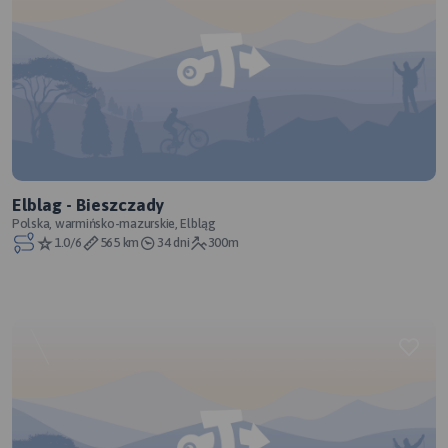
Elblag - Bieszczady
Polska, warmińsko-mazurskie, Elbląg
1.0/6
565 km
34 dni
300m