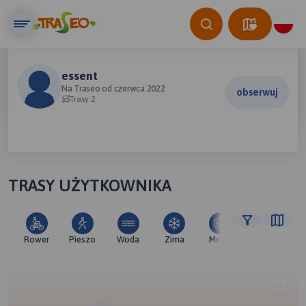
essent
Na Traseo od czerwca 2022
obserwuj
Trasy 2
TRASY UŻYTKOWNIKA
Rower
Pieszo
Woda
Zima
Moto
Pozostałe