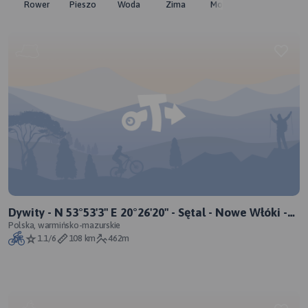
Rower
Pieszo
Woda
Zima
Moto
Pozostałe
Dywity - N 53°53'3" E 20°26'20" - Sętal - Nowe Włóki -
Tuławki - Radostowo - N 53°59'47" E 20°53'37"
Polska, warmińsko-mazurskie
1.1/6
108 km
462m