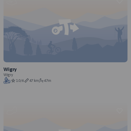
Wigry
Wigry
1.0/6
47 km
47m