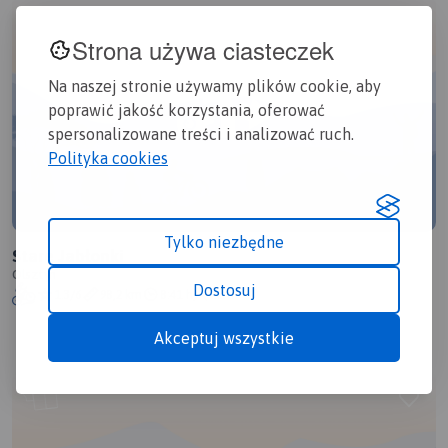
Strona używa ciasteczek
Na naszej stronie używamy plików cookie, aby
poprawić jakość korzystania, oferować
spersonalizowane treści i analizować ruch.
Polityka cookies
Tylko niezbędne
Stare Jabłonki
Olsztyn
Dostosuj
1.3/6
98,2 km
8:41 h
2km
Akceptuj wszystkie