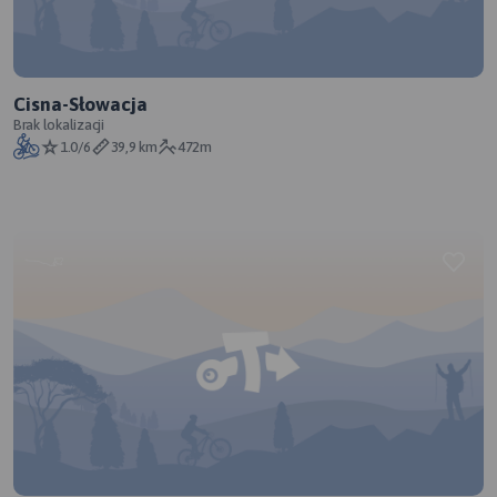
Cisna-Słowacja
Brak lokalizacji
1.0/6
39,9 km
472m