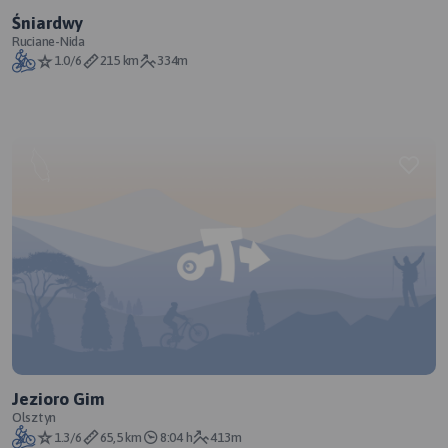
Śniardwy
Ruciane-Nida
1.0/6
215 km
334m
Jezioro Gim
Olsztyn
1.3/6
65,5 km
8:04 h
413m