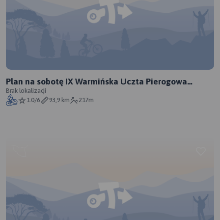
Plan na sobotę IX Warmińska Uczta Pierogowa
Biesowo
Brak lokalizacji
1.0/6
93,9 km
217m