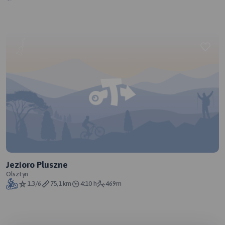
Jezioro Pluszne
Olsztyn
1.3/6
75,1 km
4:10 h
469m