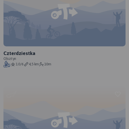
Czterdziestka
Olsztyn
1.0/6
4,5 km
10m