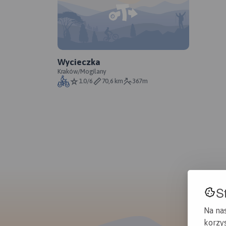
Wycieczka
Kraków/Mogilany
1.0/6
70,6 km
367m
S
Na na
korzys