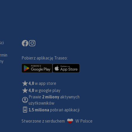
ci
rmin
Pobierz aplikację Traseo:
ny
4,8
w app store
4,8
w google play
Prawie
2 miliony
aktywnych
użytkowników
1.5 miliona
pobrań aplikacji
Stworzone z serduchem
W Polsce