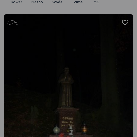
Rower
Pieszo
Woda
Zima
Moto
Pozostałe