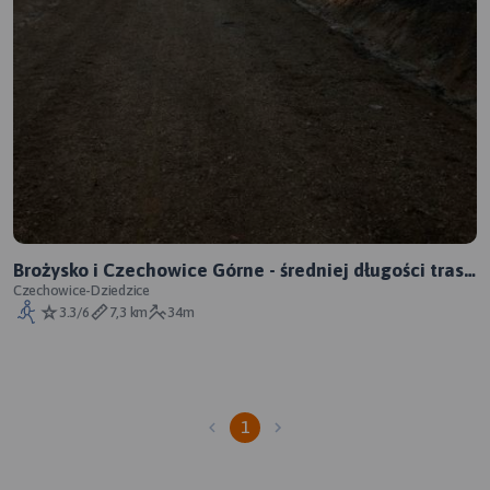
Brożysko i Czechowice Górne - średniej długości trasa
biegowa (test)
Czechowice-Dziedzice
3.3/6
7,3 km
34m
1