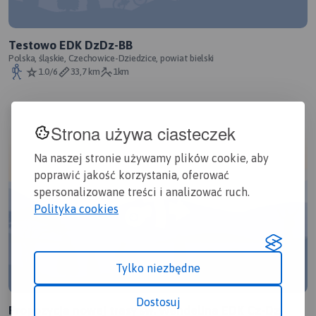
Testowo EDK DzDz-BB
Polska, śląskie, Czechowice-Dziedzice, powiat bielski
1.0/6
33,7 km
1km
Strona używa ciasteczek
Na naszej stronie używamy plików cookie, aby
poprawić jakość korzystania, oferować
spersonalizowane treści i analizować ruch.
Polityka cookies
Tylko niezbędne
Dostosuj
Propozycja nowej trasy św. Wendelina EDK Cz-Dz