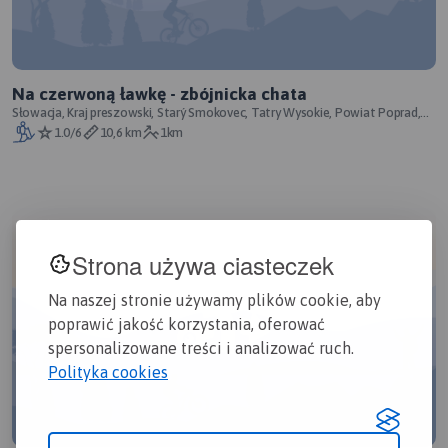
Na czerwoną ławkę - zbójnicka chata
Słowacja, Kraj preszowski, Starý Smokovec, Tatry Wysokie, Powiat Poprad,
Tatry, Tatrzański Park Naro
1.0/6
10,6 km
1km
Strona używa ciasteczek
Na naszej stronie używamy plików cookie, aby
poprawić jakość korzystania, oferować
spersonalizowane treści i analizować ruch.
Polityka cookies