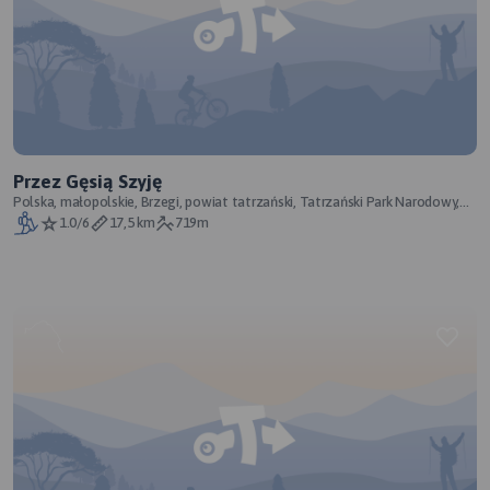
Przez Gęsią Szyję
Polska, małopolskie, Brzegi, powiat tatrzański, Tatrzański Park Narodowy,
Wewnętrzne Karpaty Zachodn
1.0/6
17,5 km
719m