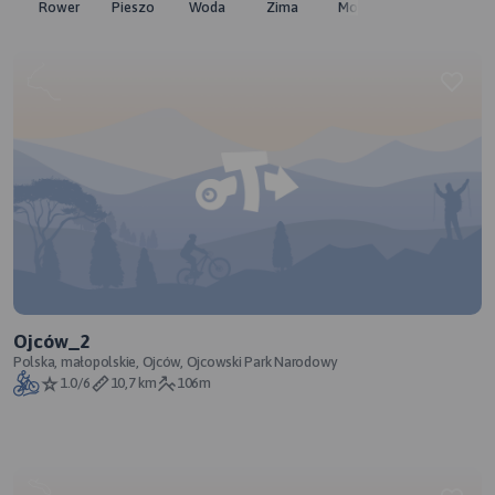
Rower
Pieszo
Woda
Zima
Moto
Pozostałe
Ojców_2
Polska, małopolskie, Ojców, Ojcowski Park Narodowy
1.0/6
10,7 km
106m