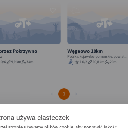
przez Pokrzywno
Węgeowo 10km
dz
Polska, kujawsko-pomorskie, powiat
grudziądzki
.0/6
9,9 km
34m
1.0/6
10,8 km
21m
1
trona używa ciasteczek
szej stronie używamy plików cookie, aby poprawić jakość