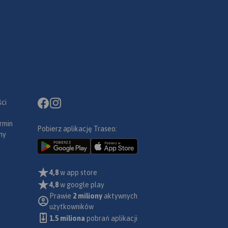
ci
rmin
Pobierz aplikację Traseo:
ny
4,8
w app store
4,8
w google play
Prawie
2 miliony
aktywnych
użytkowników
1.5 miliona
pobrań aplikacji