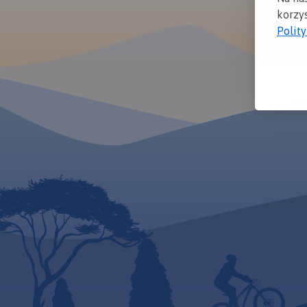
korzys
Polit