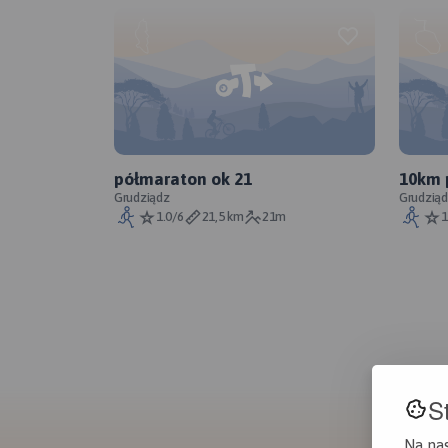
półmaraton ok 21
10km 
Grudziądz
Grudzią
1.0/6
21,5 km
21m
1
S
Na na