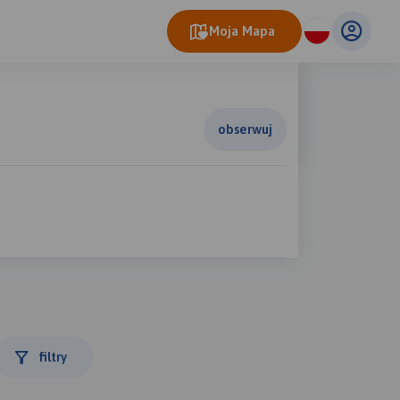
Moja Mapa
obserwuj
filtry