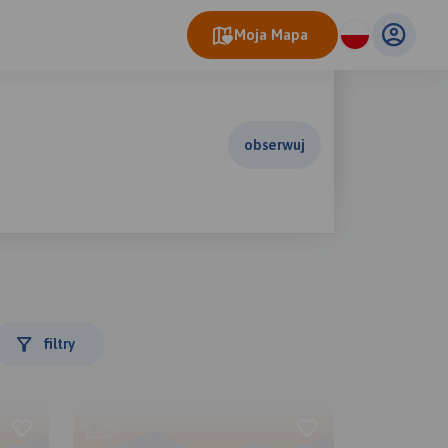
Moja Mapa
obserwuj
filtry