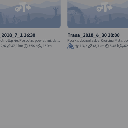
_2018_7_1 16:30
Trasa_2018_6_30 18:00
olnośląskie, Postolin, powiat milicki,
Polska, dolnośląskie, Krościna Mała, p
jobrazowy Dolina Baryczy
trzebnicki
.2/6
47,1 km
3:56 h
130m
1.3/6
43,3 km
3:48 h
6