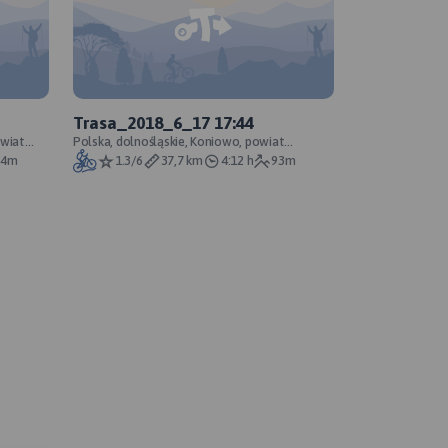
Trasa_2018_6_17 17:44
owiat
Polska, dolnośląskie, Koniowo, powiat
trzebnicki, Park Krajobrazowy Dolina Baryczy
24m
1.3/6
37,7 km
4:12 h
93m