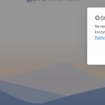
S
Na na
korzys
Polit