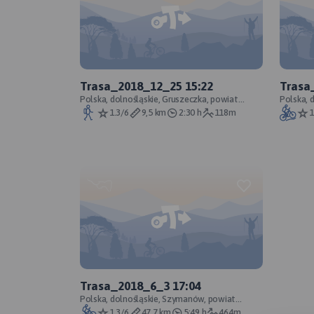
Trasa_2018_12_25 15:22
Trasa
Polska, dolnośląskie, Gruszeczka, powiat
Polska, d
milicki, Park Krajobrazowy Dolina Baryczy
Park Kra
1.3/6
9,5 km
2:30 h
118m
1
Trasa_2018_6_3 17:04
Polska, dolnośląskie, Szymanów, powiat
trzebnicki
1.3/6
47,7 km
5:49 h
464m