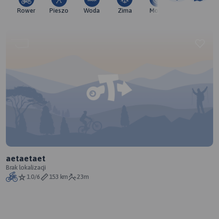
Rower
Pieszo
Woda
Zima
Moto
Pozostałe
aetaetaet
Brak lokalizacji
1.0/6
153 km
23m