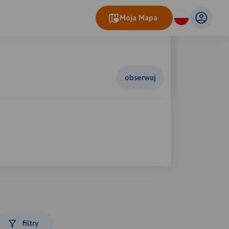
Moja Mapa
obserwuj
filtry