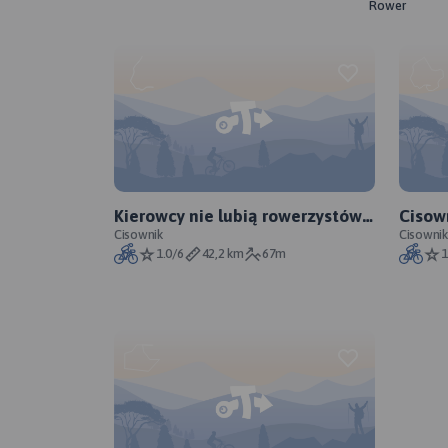
Rower
Kierowcy nie lubią rowerzystów :
Cisow
(
Cisownik
Cisownik
1.0/6
42,2 km
67m
1