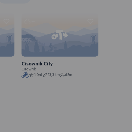
Cisownik City
Cisownik
1.0/6
23,3 km
65m