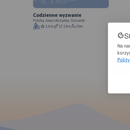
Codzienne wyzwanie
Polska, świętokrzyskie, Cisownik
1.0/6
17,1 km
20m
S
Na na
korzys
Polit