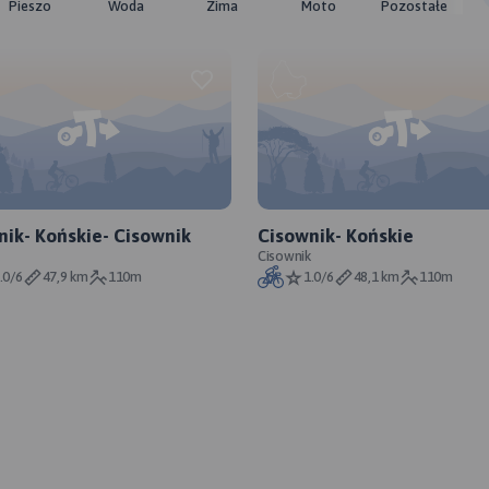
Pieszo
Woda
Zima
Moto
Pozostałe
nik- Końskie- Cisownik
Cisownik- Końskie
Cisownik
.0/6
47,9 km
110m
1.0/6
48,1 km
110m