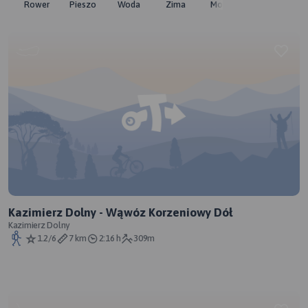
Rower
Pieszo
Woda
Zima
Moto
Pozostałe
Kazimierz Dolny - Wąwóz Korzeniowy Dół
Kazimierz Dolny
1.2/6
7 km
2:16 h
309m