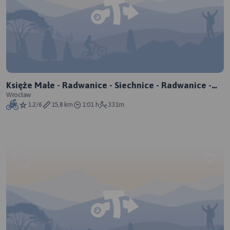
Księże Małe - Radwanice - Siechnice - Radwanice -
Księże Małe
Wrocław
1.2/6
15,8 km
1:01 h
331m