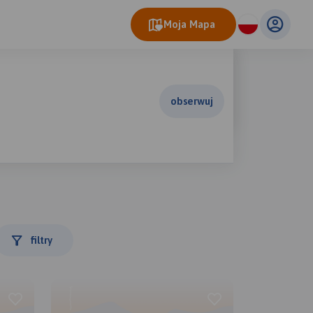
Moja Mapa
obserwuj
filtry