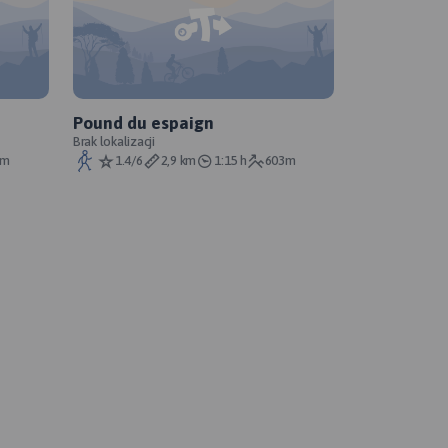
Pound du espaign
Brak lokalizacji
km
1.4/6
2,9 km
1:15 h
603m