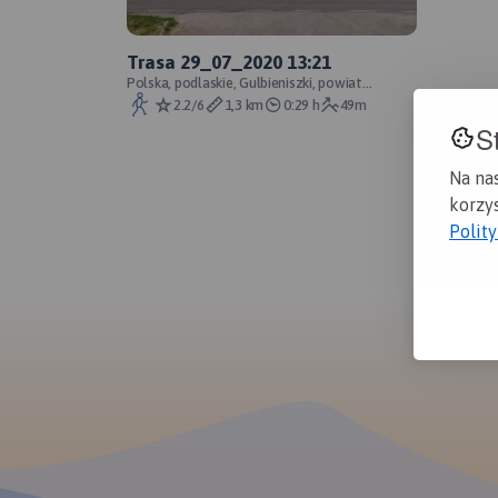
Trasa 29_07_2020 13:21
Polska, podlaskie, Gulbieniszki, powiat
suwalski
2.2/6
1,3 km
0:29 h
49m
S
Na na
korzys
Polit