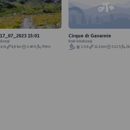
 17_07_2023 15:01
Cirque dr Gavarnie
lizacji
Brak lokalizacji
.6/6
8,8 km
3:40 h
709m
1.5/6
12,6 km
5:22 h
2