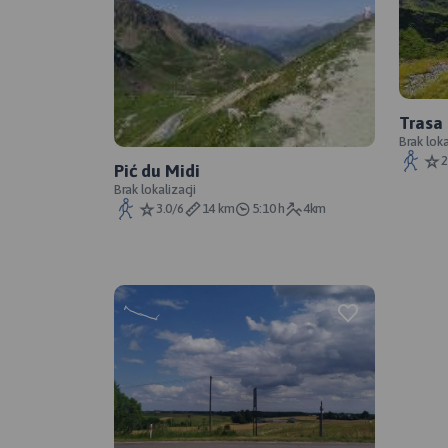
Trasa
Brak loka
2
Pić du Midi
Brak lokalizacji
3.0/6
14 km
5:10 h
4km