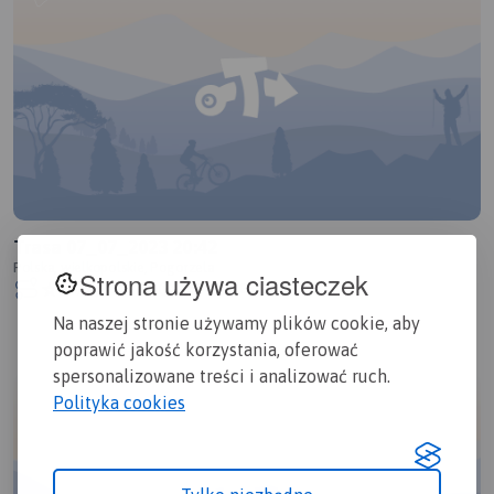
Trasa 07_07_2023 20:42
Polska, wielkopolskie, Pogorzela
Strona używa ciasteczek
1.0/6
11,7 km
0:55 h
20m
Na naszej stronie używamy plików cookie, aby
poprawić jakość korzystania, oferować
spersonalizowane treści i analizować ruch.
Polityka cookies