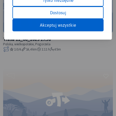
Tylko niezbędne
Dostosuj
Akceptuj wszystkie
Trasa 11_06_2023 19:56
Polska, wielkopolskie, Pogorzela
1.0/6
16,4 km
1:11 h
65m