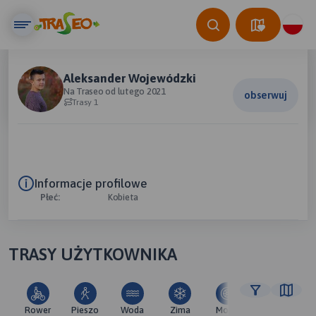
Aleksander Wojewódzki
Na Traseo od lutego 2021
obserwuj
Trasy 1
Informacje profilowe
Płeć:
Kobieta
TRASY UŻYTKOWNIKA
Rower
Pieszo
Woda
Zima
Moto
Pozostałe