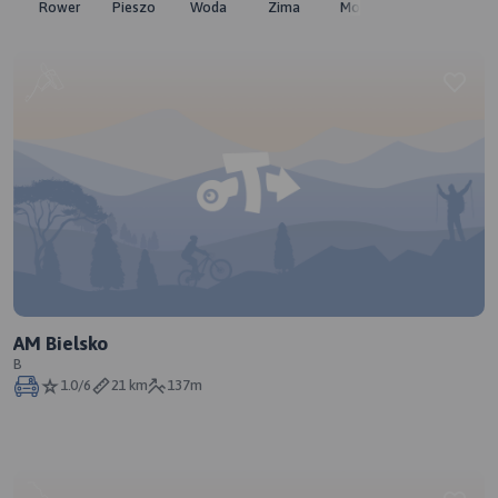
Rower
Pieszo
Woda
Zima
Moto
Pozostałe
AM Bielsko
B
1.0/6
21 km
137m