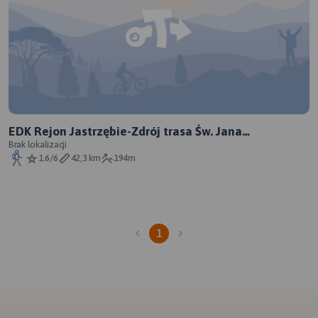
EDK Rejon Jastrzębie-Zdrój trasa Św. Jana
Nepomucena
Brak lokalizacji
1.6/6
42,3 km
194m
1