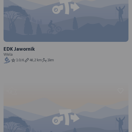
EDK Jawornik
Wisła
1.0/6
46,2 km
1km