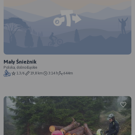
Mały Śnieżnik
Polska, dolnośląskie
1.3/6
19,8 km
3:14 h
644m