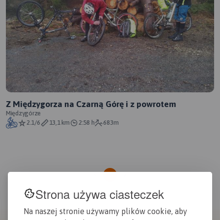
Z Międzygorza na Czarną Górę i z powrotem
Międzygórze
2.1/6
13,1 km
2:58 h
683m
1
Strona używa ciasteczek
Na naszej stronie używamy plików cookie, aby