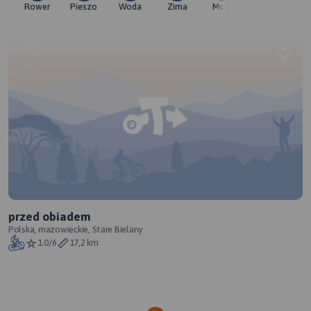
Rower
Pieszo
Woda
Zima
Moto
Pozostałe
przed obiadem
Polska, mazowieckie, Stare Bielany
1.0/6
17,2 km