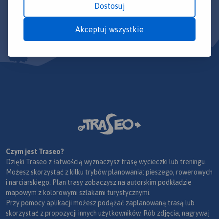
Dostosuj
Akceptuj wszystkie
Czym jest Traseo?
Dzięki Traseo z łatwością wyznaczysz trasę wycieczki lub treningu.
Możesz skorzystać z kilku trybów planowania: pieszego, rowerowych
i narciarskiego. Plan trasy zobaczysz na autorskim podkładzie
mapowym z kolorowymi szlakami turystycznymi.
Przy pomocy aplikacji możesz podążać zaplanowaną trasą lub
skorzystać z propozycji innych użytkowników. Rób zdjęcia, nagrywaj