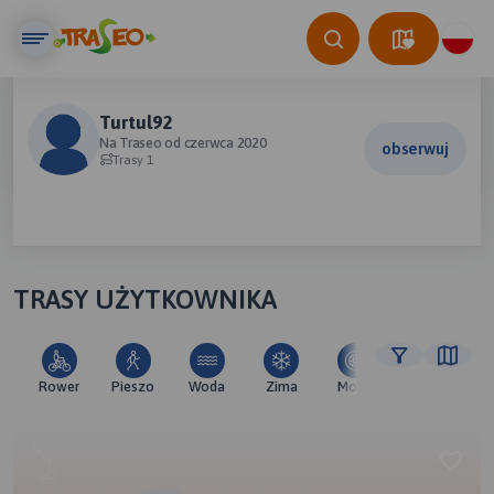
Turtul92
Na Traseo od czerwca 2020
obserwuj
Trasy 1
TRASY UŻYTKOWNIKA
Rower
Pieszo
Woda
Zima
Moto
Pozostałe