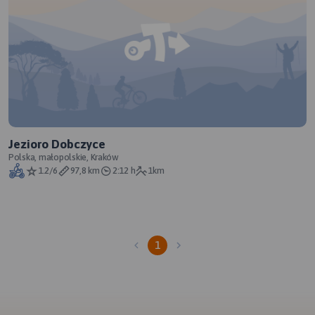
Jezioro Dobczyce
Polska, małopolskie, Kraków
1.2/6
97,8 km
2:12 h
1km
1