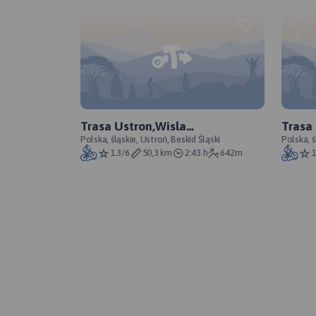
Trasa Ustron,Wisla
Trasa
czarne,Stecowka, Koniakow
Polska, śląskie, Ustroń, Beskid Śląski
Polska, ś
1.3/6
50,3 km
2:43 h
642m
1