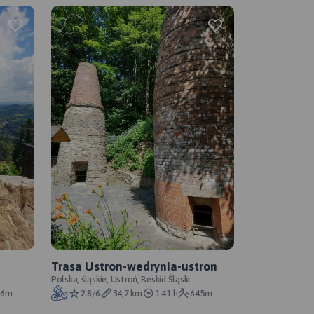
Trasa Ustron-wedrynia-ustron
Polska, śląskie, Ustroń, Beskid Śląski
36m
2.8/6
34,7 km
1:41 h
645m