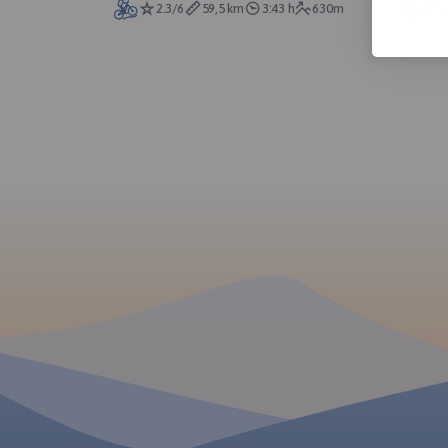
2.3/6
59,5 km
3:43 h
630m
2