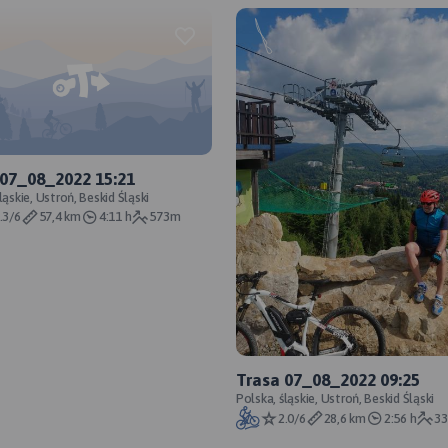
 07_08_2022 15:21
ląskie, Ustroń, Beskid Śląski
.3/6
57,4 km
4:11 h
573m
Trasa 07_08_2022 09:25
Polska, śląskie, Ustroń, Beskid Śląski
2.0/6
28,6 km
2:56 h
3