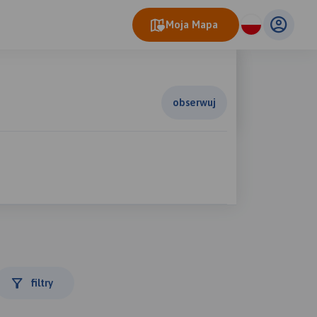
Moja Mapa
obserwuj
filtry