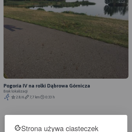
Pogoria IV na rolki Dąbrowa Górnicza
Brak lokalizacji
2.8/6
7,7 km
0:33 h
Strona używa ciasteczek
1