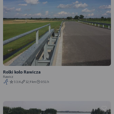
Rolki koło Rawicza
Rawicz
3.3/6
12,9 km
0:51 h