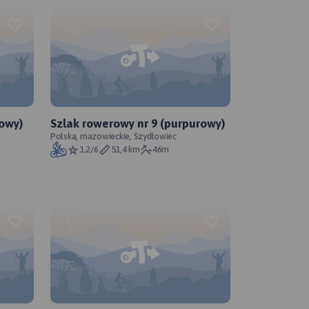
zowy)
Szlak rowerowy nr 9 (purpurowy)
Polska, mazowieckie, Szydłowiec
1.2/6
51,4 km
46m