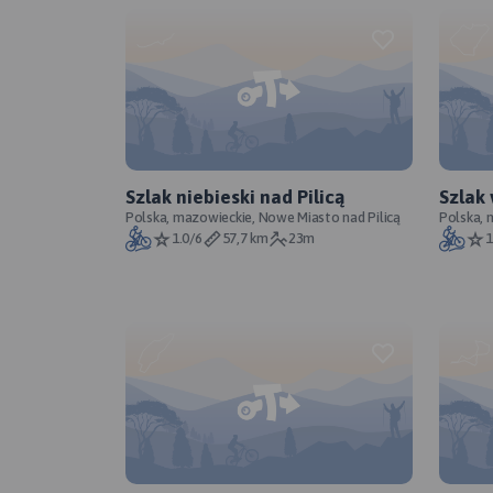
Szlak niebieski nad Pilicą
Szlak
Polska, mazowieckie, Nowe Miasto nad Pilicą
Polska,
1.0/6
57,7 km
23m
1