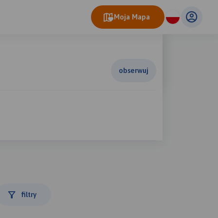
Moja Mapa
obserwuj
filtry