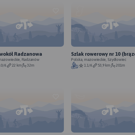
 wokół Radzanowa
Szlak rowerowy nr 10 (brą
 mazowieckie, Radzanów
Polska, mazowieckie, Szydłowiec
.0/6
22 km
32m
1.1/6
53,9 km
201m