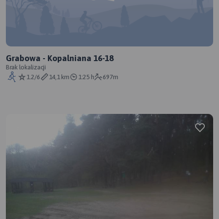
Grabowa - Kopalniana 16-18
Brak lokalizacji
1.2/6
14,1 km
1:25 h
697m