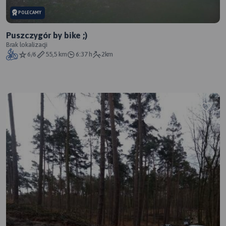
POLECAMY
Puszczygór by bike ;)
Brak lokalizacji
6/6
55,5 km
6:37 h
2km