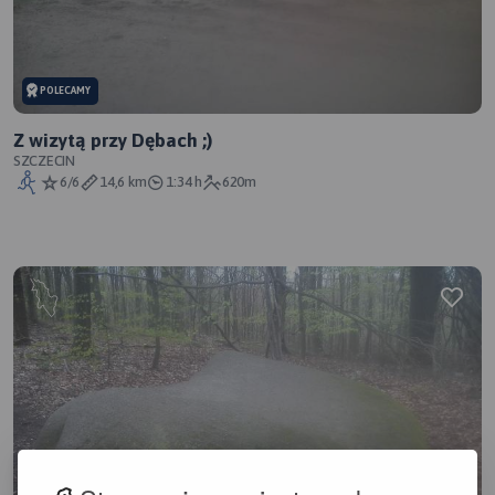
POLECAMY
Z wizytą przy Dębach ;)
SZCZECIN
6/6
14,6 km
1:34 h
620m