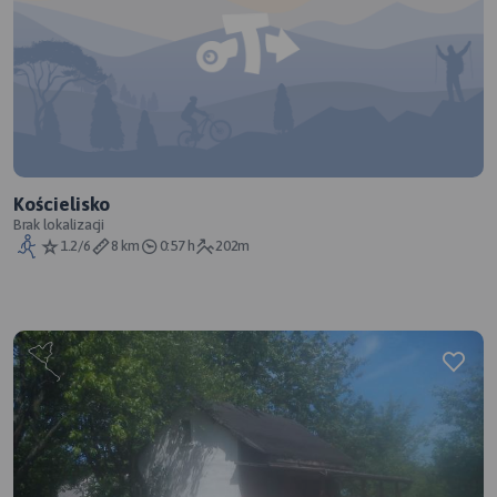
Kościelisko
Brak lokalizacji
1.2/6
8 km
0:57 h
202m