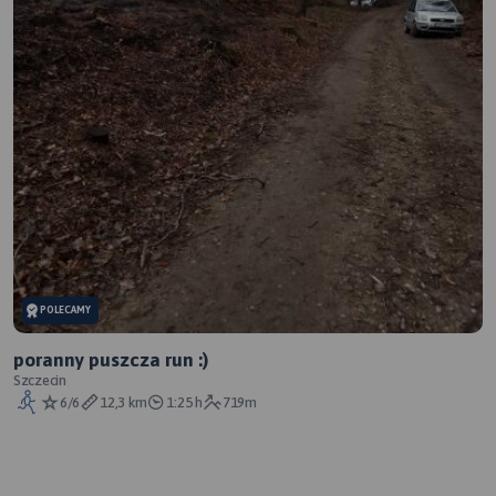
POLECAMY
poranny puszcza run :)
Szczecin
6/6
12,3 km
1:25 h
719m