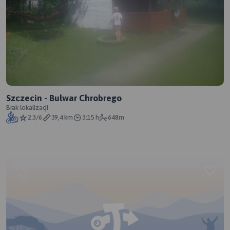
Szczecin - Bulwar Chrobrego
Brak lokalizacji
2.3/6
39,4 km
3:15 h
648m