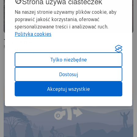
Strona używa ciasteczek
Na naszej stronie używamy plików cookie, aby
poprawić jakość korzystania, oferować
spersonalizowane treści i analizować ruch.
POLECAMY
Polityka cookies
Trzy Kamyki
Szczecin
6/6
13,4 km
1:33 h
703m
Tylko niezbędne
Dostosuj
Akceptuj wszystkie