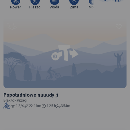
Rower
Pieszo
Woda
Zima
Moto
Pozostałe
Popołudniowe nuuudy ;)
Brak lokalizacji
1.2/6
22,1 km
1:25 h
354m