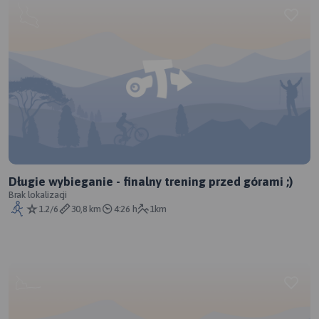
Długie wybieganie - finalny trening przed górami ;)
Brak lokalizacji
1.2/6
30,8 km
4:26 h
1km