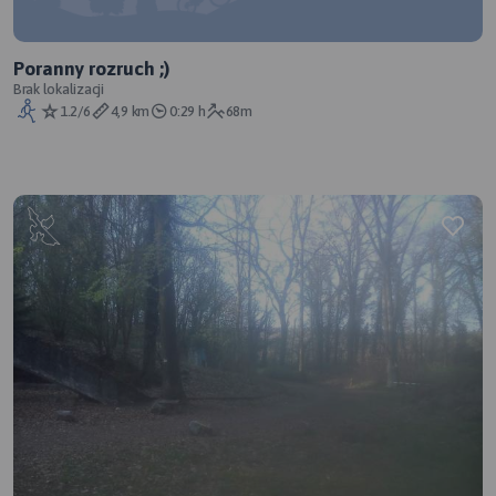
Poranny rozruch ;)
Brak lokalizacji
1.2/6
4,9 km
0:29 h
68m