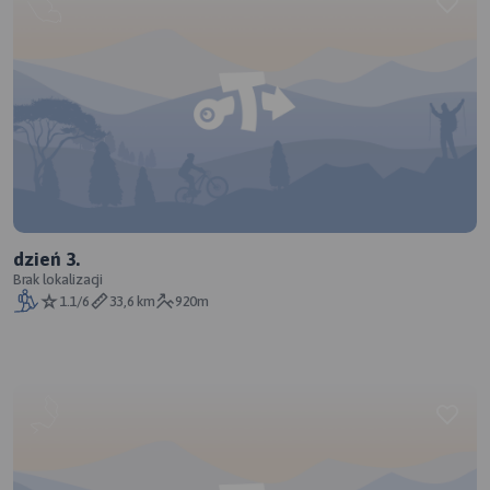
dzień 3.
Brak lokalizacji
1.1/6
33,6 km
920m