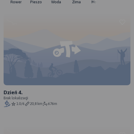
Rower
Pieszo
Woda
Zima
Moto
Pozostałe
Dzień 4.
Brak lokalizacji
1.0/6
20,8 km
676m