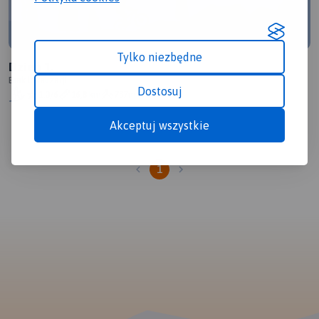
Tylko niezbędne
Dzień 1.
Brak lokalizacji
Dostosuj
1.0/6
16,8 km
737m
Akceptuj wszystkie
1