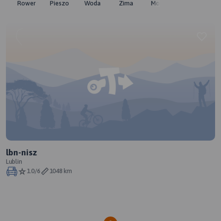
Rower
Pieszo
Woda
Zima
Moto
Pozostałe
lbn-nisz
Lublin
1.0/6
1048 km