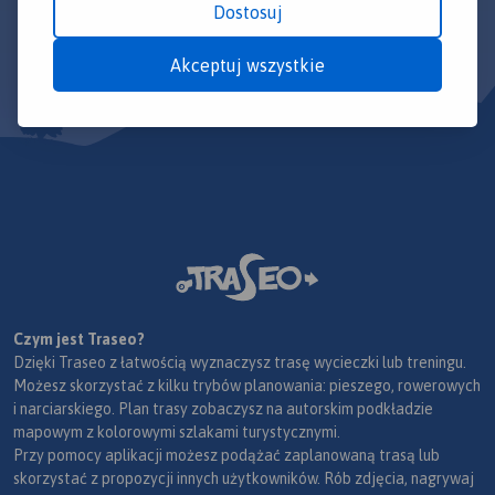
Dostosuj
Akceptuj wszystkie
Czym jest Traseo?
Dzięki Traseo z łatwością wyznaczysz trasę wycieczki lub treningu.
Możesz skorzystać z kilku trybów planowania: pieszego, rowerowych
i narciarskiego. Plan trasy zobaczysz na autorskim podkładzie
mapowym z kolorowymi szlakami turystycznymi.
Przy pomocy aplikacji możesz podążać zaplanowaną trasą lub
skorzystać z propozycji innych użytkowników. Rób zdjęcia, nagrywaj