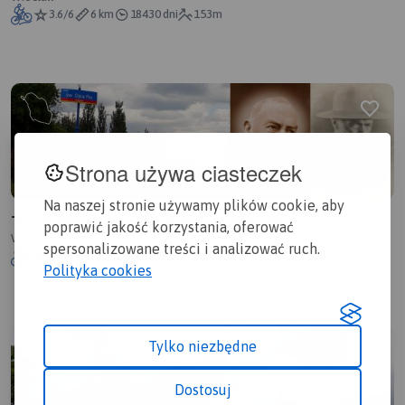
3.6/6
6 km
18430 dni
153m
Strona używa ciasteczek
Na naszej stronie używamy plików cookie, aby
Trasa dwóch ojców - od Pio do Beyzyma
poprawić jakość korzystania, oferować
Wrocław
spersonalizowane treści i analizować ruch.
4.4/6
12,8 km
1:31 h
31m
Polityka cookies
Tylko niezbędne
Dostosuj