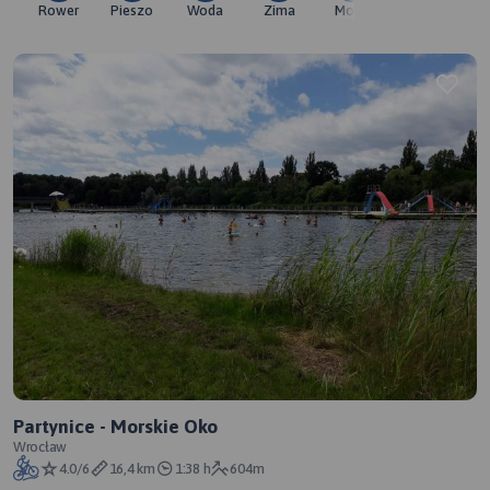
Rower
Pieszo
Woda
Zima
Moto
Pozostałe
Partynice - Morskie Oko
Wrocław
4.0/6
16,4 km
1:38 h
604m