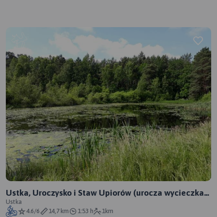
Ustka, Uroczysko i Staw Upiorów (urocza wycieczka
przez nadmorski las)
Ustka
4.6/6
14,7 km
1:53 h
1km