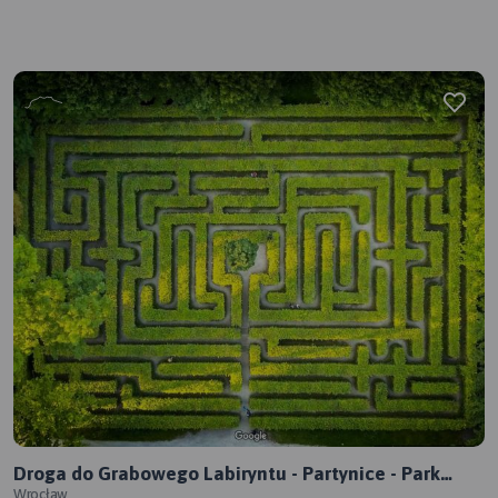
Droga do Grabowego Labiryntu - Partynice - Park
Brochowski
Wrocław