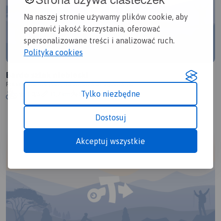
Na naszej stronie używamy plików cookie, aby
poprawić jakość korzystania, oferować
spersonalizowane treści i analizować ruch.
Polityka cookies
Bardo szlak niebieski
Polska, dolnośląskie, Bardo, powiat ząbkowicki
Tylko niezbędne
1.0/6
31,7 km
815m
Dostosuj
Akceptuj wszystkie