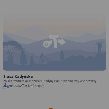
Trasa Kadyńska
Polska, warmińsko-mazurskie, Kadyny, Park Krajobrazowy Wysoczyzny
Elbląskiej, powiat elbląski
1.0/6
26 km
284m