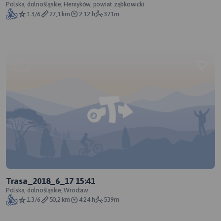
Polska, dolnośląskie, Henryków, powiat ząbkowicki
1.3/6
27,1 km
2:12 h
371m
Trasa_2018_6_17 15:41
Polska, dolnośląskie, Wrocław
1.3/6
50,2 km
4:24 h
539m