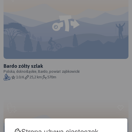
Bardo zółty szlak
Polska, dolnośląskie, Bardo, powiat ząbkowicki
1.0/6
25,2 km
570m
Strona używa ciasteczek