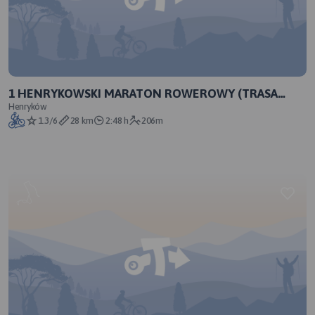
1 HENRYKOWSKI MARATON ROWEROWY (TRASA
MINI)
Henryków
1.3/6
28 km
2:48 h
206m