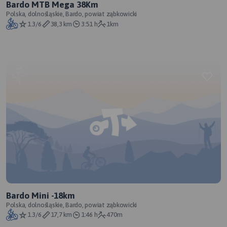
Bardo MTB Mega 38Km
Polska, dolnośląskie, Bardo, powiat ząbkowicki
1.3/6
38,3 km
3:51 h
1km
Bardo Mini -18km
Polska, dolnośląskie, Bardo, powiat ząbkowicki
1.3/6
17,7 km
1:46 h
470m