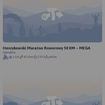
Henrykowski Maraton Rowerowy 50 KM – MEGA
Henryków
1.3/6
47,6 km
2:53 h
665m