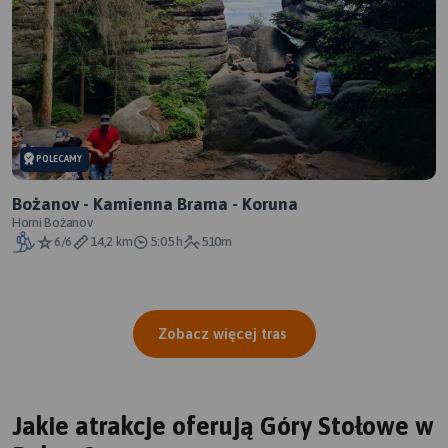
POLECAMY
Bożanov - Kamienna Brama - Koruna
Horni Bożanov
6/6
14,2 km
5:05 h
510m
Zobacz więcej tras
Jakie atrakcje oferują Góry Stołowe w