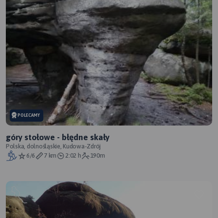
POLECAMY
góry stołowe - błędne skały
Polska, dolnośląskie, Kudowa-Zdrój
6/6
7 km
2:02 h
190m