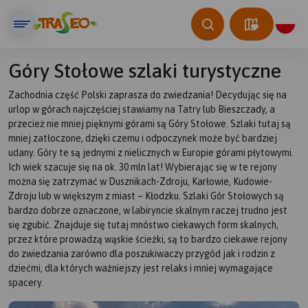
Góry Stołowe szlaki turystyczne
Zachodnia część Polski zaprasza do zwiedzania! Decydując się na
urlop w górach najczęściej stawiamy na Tatry lub Bieszczady, a
przecież nie mniej pięknymi górami są Góry Stołowe. Szlaki tutaj są
mniej zatłoczone, dzięki czemu i odpoczynek może być bardziej
udany. Góry te są jednymi z nielicznych w Europie górami płytowymi.
Ich wiek szacuje się na ok. 30 mln lat! Wybierając się w te rejony
można się zatrzymać w Dusznikach-Zdroju, Karłowie, Kudowie-
Zdroju lub w większym z miast – Kłodzku. Szlaki Gór Stołowych są
bardzo dobrze oznaczone, w labiryncie skalnym raczej trudno jest
się zgubić. Znajduje się tutaj mnóstwo ciekawych form skalnych,
przez które prowadzą wąskie ścieżki, są to bardzo ciekawe rejony
do zwiedzania zarówno dla poszukiwaczy przygód jak i rodzin z
dziećmi, dla których ważniejszy jest relaks i mniej wymagające
spacery.