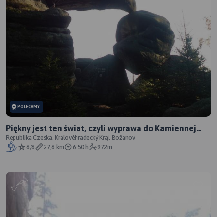
POLECAMY
Piękny jest ten świat, czyli wyprawa do Kamiennej
Bramy
Republika Czeska, Královéhradecký Kraj, Božanov
6/6
27,6 km
6:50 h
972m