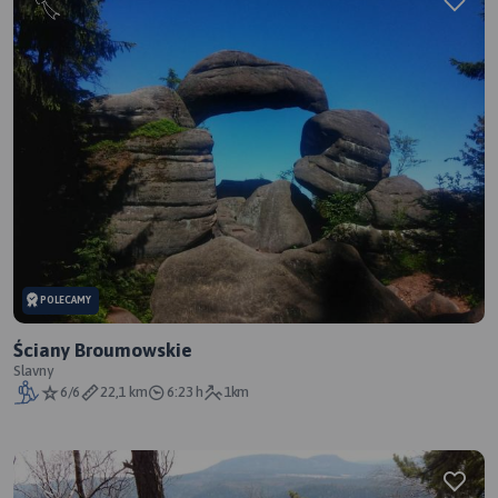
POLECAMY
Ściany Broumowskie
Slavny
6/6
22,1 km
6:23 h
1km