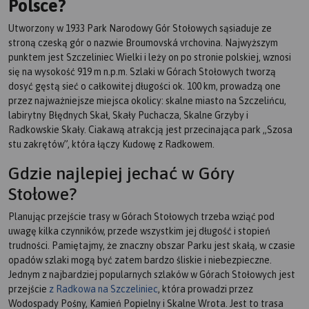
Polsce?
Utworzony w 1933 Park Narodowy Gór Stołowych sąsiaduje ze
stroną czeską gór o nazwie Broumovská vrchovina. Najwyższym
punktem jest Szczeliniec Wielki i leży on po stronie polskiej, wznosi
się na wysokość 919 m n.p.m. Szlaki w Górach Stołowych tworzą
dosyć gęstą sieć o całkowitej długości ok. 100 km, prowadzą one
przez najważniejsze miejsca okolicy: skalne miasto na Szczelińcu,
labirytny Błędnych Skał, Skały Puchacza, Skalne Grzyby i
Radkowskie Skały. Ciakawą atrakcją jest przecinająca park „Szosa
stu zakrętów”, która łączy Kudowę z Radkowem.
Gdzie najlepiej jechać w Góry
Stołowe?
Planując przejście trasy w Górach Stołowych trzeba wziąć pod
uwagę kilka czynników, przede wszystkim jej długość i stopień
trudności. Pamiętajmy, że znaczny obszar Parku jest skałą, w czasie
opadów szlaki mogą być zatem bardzo śliskie i niebezpieczne.
Jednym z najbardziej popularnych szlaków w Górach Stołowych jest
przejście
z Radkowa na Szczeliniec
, która prowadzi przez
Wodospady Pośny, Kamień Popielny i Skalne Wrota. Jest to trasa