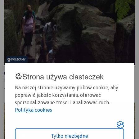
POLECAMY
Wycieczka rodzinna z Radkowa na Strzeliniec
Strona używa ciasteczek
Radków
6/6
13,6 km
9:12 h
1km
Na naszej stronie używamy plików cookie, aby
poprawić jakość korzystania, oferować
spersonalizowane treści i analizować ruch.
Polityka cookies
Tylko niezbędne