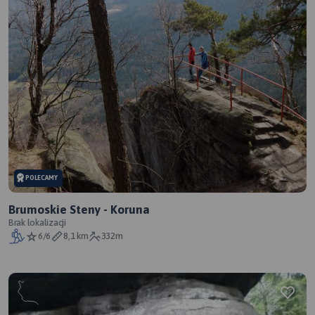
POLECAMY
Brumoskie Steny - Koruna
Brak lokalizacji
6/6
8,1 km
332m