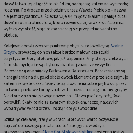
dosyć łatwa, jej długość to ok. 14 km, nadaje się zatem na wycieczkę
rodzinną. Po drodze przechodzimy przez Wąwóz Piekiełko – nazwa
nie jest przypadkowa. Ścieżka wije się między skałami i panuje tutaj
dosyć mroczna atmosfera, która rozwiewa się wraz z wejściem na
wyższą wysokość, skąd rozpozcierają się przepiekne widoki na
okolicę.
Kolejnym obowiązkowym punktem pobytu w tej okolicy są
Skalne
Grzyby
, prowadzą do nich także bardzo malownicze szlaki
turystyczne. Góry Stołowe, jak już wspominaliśmy, słyną z ciekawych
form skalnych, a te są chyba najbardziej znane ze wszystkich.
Położone są one między Karłowem a Batorowem. Porozrzucane są
nieregularnie na długości około dwóch kilometrów, przejście zajmuje
zatem nieiwiele czasu. Skały te są ułożone na sobie piętrowo, przez
co tworzą ciekawe formy: znaleźć tu można maczugi, bramy, grzyby.
Niektóre z nich mają swoje nazwy, np. „Głowa psa” czy też „Dwa
borowiki”. Skały te nie są zwartym skupiskiem, raczej należy ich
wypatrywać wśród drzew, „rosną” dosyć swobodnie.
Szukając ciekawej trasy w Górach Stołowych warto oczywiście
zajrzeć do naszego portalu, ale też zasięgnąć wiedzy z
przewodników i map.
Mapa Gór Stołowych offline
dostępna jest w