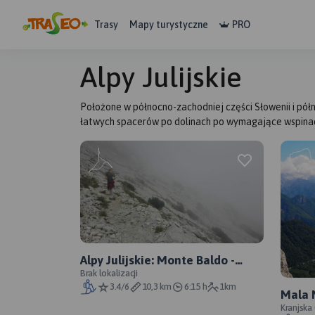
Trasy
Mapy turystyczne
PRO
Alpy Julijskie
Położone w północno-zachodniej części Słowenii i półn
łatwych spacerów po dolinach po wymagające wspinacz
Alpy Julijskie: Monte Baldo -
Cimo Telegrafo (Włochy)
Brak lokalizacji
3.4/6
10,3 km
6:15 h
1km
Mala M
Kranjska