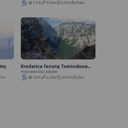
m
2.9/6
9,9 km
6:39 h
938m
niny
Kredarica ferratą Tominskova
Pot
Mojstrana Alpy Julijskie
37m
5.0/6
6,1 km
10:10 h
1km