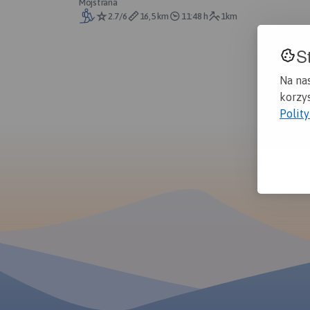
Mojstrana
2.7/6
16,5 km
11:48 h
1km
S
Na na
korzys
Polit