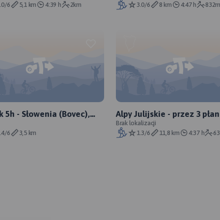
.0/6
5,1 km
4:39 h
2km
3.0/6
8 km
4:47 h
832
k 5h - Słowenia (Bovec),
Alpy Julijskie - przez 3 pła
ulijskie, okolice
Brak lokalizacji
.4/6
3,5 km
1.3/6
11,8 km
4:37 h
6
avskiego Parku Narodowego
king.