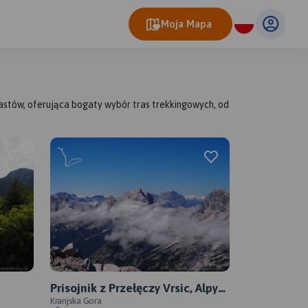
Moja Mapa
rastów, oferująca bogaty wybór tras trekkingowych, od
Prisojnik z Przełęczy Vrsic, Alpy
Julijskie
Kranjska Gora