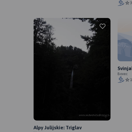
3
Svinja
Alpy J
Bovec
1
Trigl
- trek
Alpy Julijskie: Triglav