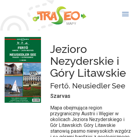
Togg
navig
MAPY
Jezioro
Nezyderskie i
Góry Litawskie
Fertő. Neusiedler See
Szarvas
Mapa obejmująca region
przygraniczny Austrii i Węgier w
okolicach Jeziora Nezyderskiego i
Gór Litawskich. Góry Litawskie
stanowią pasmo niewysokich wzgórz
i są górami bardziej z geologicznego