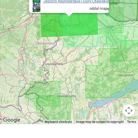
Jezioro Nezyderskie i Góry Litawskie
oddal mapę
Keyboard shortcuts
Image may be subject to copyright
Terms