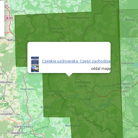
Czeskie uzdrowiska. Część zachodnia
oddal mapę