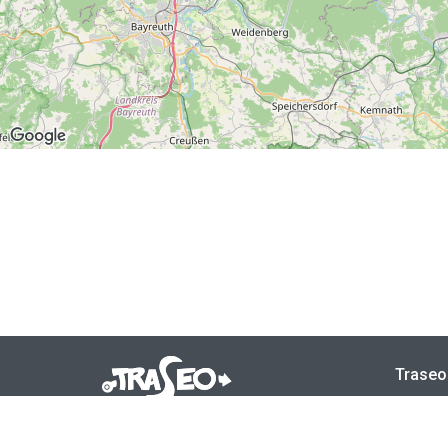
Traseo
Mapy 
Traseo. Szlaki, trasy, mapy
contact@traseo.com