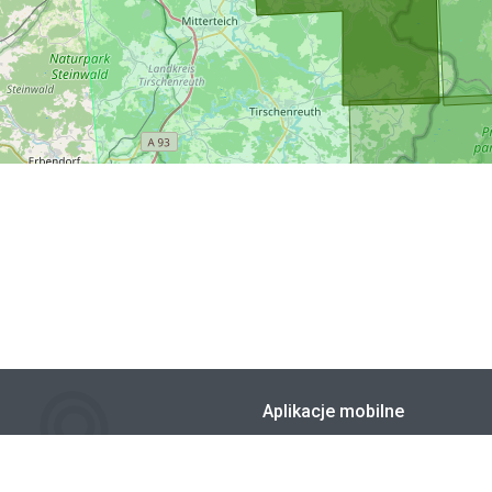
Aplikacje mobilne
Zainstaluj bezpłatną aplikację "T
Offline
Szlaki, trasy, mapy" - kup mapę w 
i pobierz ją do offline'u. Korzystaj