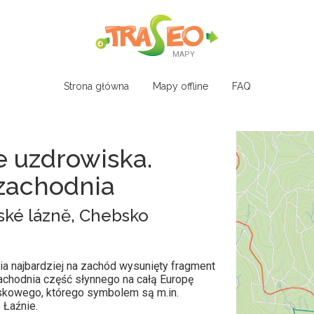
MAPY
Strona główna
Mapy offline
FAQ
e uzdrowiska.
zachodnia
ké lázně, Chebsko
a najbardziej na zachód wysunięty fragment
achodnia część słynnego na całą Europę
skowego, którego symbolem są m.in.
 Łaźnie.