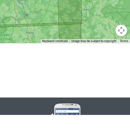
Keyboard shortcuts
Image may be subject to copyright
Terms
raseo.
aplikacji
 z super