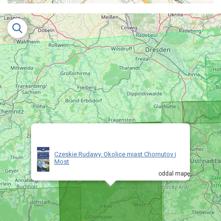
Czeskie Rudawy. Okolice miast Chomutov i
Most
oddal mapę