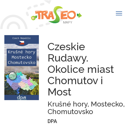
Togg
navig
MAPY
Czeskie
Rudawy.
Okolice miast
Chomutov i
Most
Krušné hory, Mostecko,
Chomutovsko
DPA